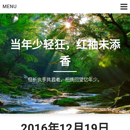
Skip
MENU
to
content
当年少轻狂，红袖未添
香
但祈执手共君老，相携回望忆年少。
2016年12月19日