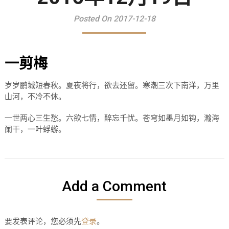
Posted On 2017-12-18
一剪梅
岁岁鹏城短春秋。夏夜将行，欲去还留。寒潮三次下南洋，万里
山河，不冷不休。
一世两心三生愁。六欲七情，醉忘千忧。苍穹如墨月如钩，瀚海
阑干，一叶蜉蝣。
Add a Comment
要发表评论，您必须先
登录
。