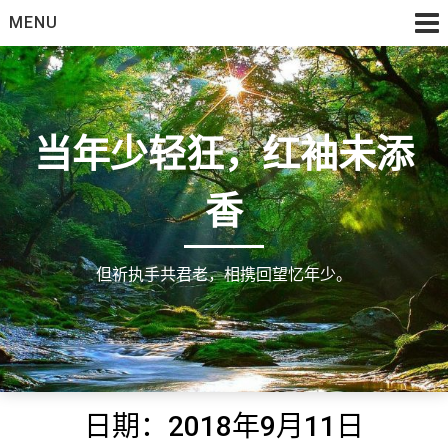
Skip
MENU
to
content
当年少轻狂，红袖未添
香
但祈执手共君老，相携回望忆年少。
日期：2018年9月11日